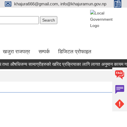
khajura666@gmail.com, info@khajuramun.gov.np
Search form
earch
खजुरा राजपत्र
सम्पर्क
डिजिटल प्रोफाइल
औषधिजन्य सामाग्रीहरुको खरिद प्रक्रियाका लागि लागत अनुमान कायम गर्नलाई द