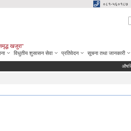
०८१-५६०१८७
S
समृद्ध खजुरा"
जना
विधुतीय शुसासन सेवा
प्रतिवेदन
सूचना तथा जानकारी
औषधि तथा 