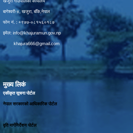
खजुरा गाउँपालिका कार्यालय
बागेश्वरी-४, खजुरा, बाँके,नेपाल
फोन नं. : +९७७-०८१५६०१८७
इमेल:
info@khajuramun.gov.np
khajura666@gmail.com
मुख्य लिकं
एकीकृत सूचना पोर्टल
नेपाल सरकारको आधिकारिक पोर्टल
वृति मार्गनिर्देशन पोर्टल