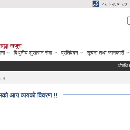
०८१-५६०१८७
S
समृद्ध खजुरा"
जना
विधुतीय शुसासन सेवा
प्रतिवेदन
सूचना तथा जानकारी
औषधि तथा औषध
 !!
मको आय व्ययको विवरण !!