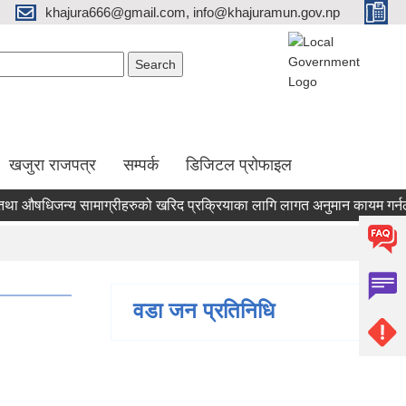
khajura666@gmail.com, info@khajuramun.gov.np
Search form
earch
खजुरा राजपत्र
सम्पर्क
डिजिटल प्रोफाइल
िजन्य सामाग्रीहरुको खरिद प्रक्रियाका लागि लागत अनुमान कायम गर्नलाई दरर
वडा जन प्रतिनिधि