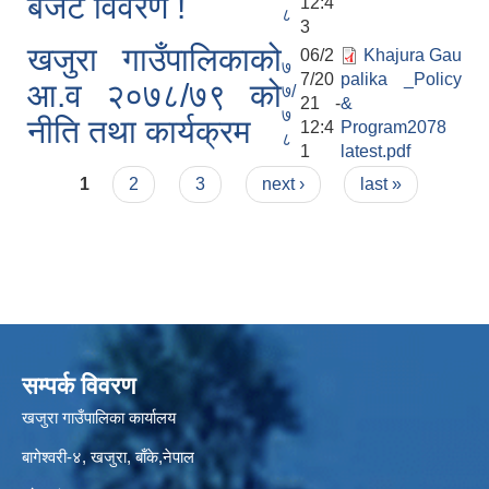
बजेट विवरण !
12:4
८
3
खजुरा गाउँपालिकाको
06/2
Khajura Gau
७
7/20
palika _Policy
आ.व २०७८/७९ को
७/
21 -
&
७
नीति तथा कार्यक्रम
12:4
Program2078
८
1
latest.pdf
Pages
1
2
3
next ›
last »
सम्पर्क विवरण
खजुरा गाउँपालिका कार्यालय
बागेश्वरी-४, खजुरा, बाँके,नेपाल