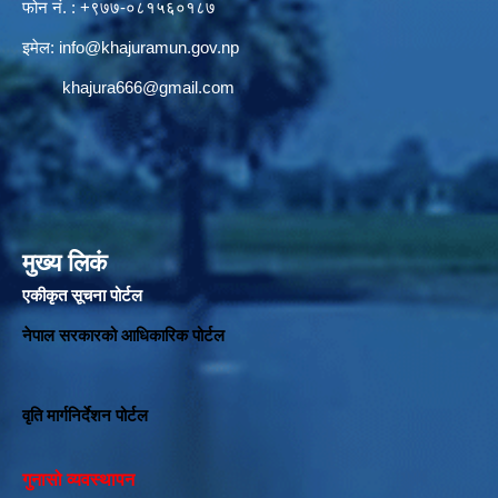
फोन नं. : +९७७-०८१५६०१८७
इमेल:
info@khajuramun.gov.np
khajura666@gmail.com
मुख्य लिकं
एकीकृत सूचना पोर्टल
नेपाल सरकारको आधिकारिक पोर्टल
वृति मार्गनिर्देशन पोर्टल
गुनासो व्यवस्थापन