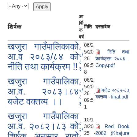
आ
र्थि
शिर्षक
मिति
दस्तावेज
क
वर्ष
खजुरा गाउँपालिकाको
06/2
८
5/20
निति तथा
आ.व २०८३/८४ को
२/
26 -
कार्यक्रम २०८३ -
८
नीति तथा कार्यक्रम !!
09:5
Copy.pdf
३
8
खजुरा गाउँपालिका
06/2
८
5/20
आ.व. २०८३।८४
२/
बजेट २०८२-८३
26 -
८
बक्तव्य - final.pdf
बजेट वक्तव्य ।।
09:5
३
1
खजुरा गाउँपालिका
10/1
८
आ.व. २०८२।८३ को
3/20
Red Book
२/
25 -
2082 (Khajura
शिर्षक अनुसार रातो
८