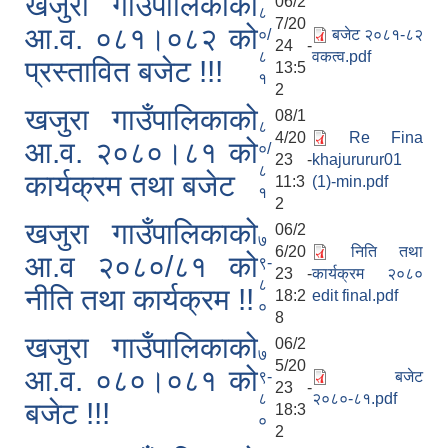
खजुरा गाउँपालिकाको
06/2
८
7/20
आ.व. ०८१।०८२ को
०/
बजेट २०८१-८२
24 -
८
वकत्व.pdf
प्रस्तावित बजेट !!!
13:5
१
2
खजुरा गाउँपालिकाको
08/1
८
4/20
Re Fina
आ.व. २०८०।८१ को
०/
23 -
khajururur01
८
कार्यक्रम तथा बजेट
11:3
(1)-min.pdf
१
2
खजुरा गाउँपालिकाको
06/2
७
6/20
निति तथा
आ.व २०८०/८१ को
९-
23 -
कार्यक्रम २०८०
८
नीति तथा कार्यक्रम !!
18:2
edit final.pdf
०
8
खजुरा गाउँपालिकाको
06/2
७
5/20
आ.व. ०८०।०८१ को
९-
बजेट
23 -
८
२०८०-८१.pdf
बजेट !!!
18:3
०
2