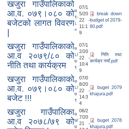
खजुरा गाउँपालिकाको
07/1
७
आ.व. ०७९।०८० को
5/20
break down
९-
22 -
budget of 2079-
बजेटको लागत विवरण
८
11:1
80.pdf
०
|
9
खजुरा गाउँपालिकाको
07/1
७
2/20
आ.व २०७९/८० को
८/
निति तथा
22 -
७
कार्यक्र नयाँ.pdf
नीति तथा कार्यक्रम
10:4
९
9
खजुरा गाउँपालिकाको
07/0
७
8/20
आ.व. ०७९।०८० को
८/
buget 2079
22 -
७
khajura.pdf
बजेट !!!
14:3
९
4
खजुरा गाउँपालिका
06/2
७
7/20
आ.व २०७८/७९ को
७/
buget 2078
21 -
७
khajura.pdf