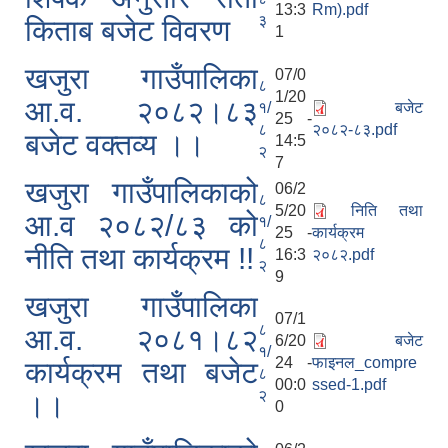
13:3
Rm).pdf
३
किताब बजेट विवरण
1
खजुरा गाउँपालिका
07/0
८
1/20
आ.व. २०८२।८३
१/
बजेट
25 -
८
२०८२-८३.pdf
बजेट वक्तव्य ।।
14:5
२
7
खजुरा गाउँपालिकाको
06/2
८
5/20
निति तथा
आ.व २०८२/८३ को
१/
25 -
कार्यक्रम
८
नीति तथा कार्यक्रम !!
16:3
२०८२.pdf
२
9
खजुरा गाउँपालिका
07/1
८
आ.व. २०८१।८२
6/20
बजेट
१/
24 -
फाइनल_compre
कार्यक्रम तथा बजेट
८
00:0
ssed-1.pdf
२
।।
0