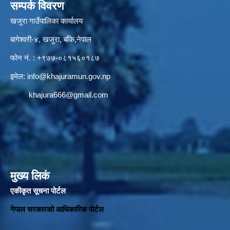
सम्पर्क विवरण
खजुरा गाउँपालिका कार्यालय
बागेश्वरी-४, खजुरा, बाँके,नेपाल
फोन नं. : +९७७-०८१५६०१८७
इमेल:
info@khajuramun.gov.np
khajura666@gmail.com
मुख्य लिकं
एकीकृत सूचना पोर्टल
नेपाल सरकारको आधिकारिक पोर्टल