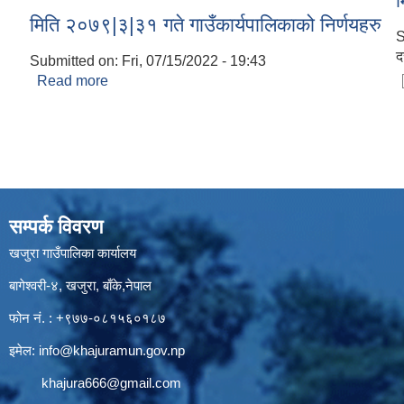
म
मिति २०७९|३|३१ गते गाउँकार्यपालिकाको निर्णयहरु
S
द
Submitted on:
Fri, 07/15/2022 - 19:43
Read more
about मिति २०७९|३|३१ गते गाउँकार्यपालिकाको निर्णयहरु
सम्पर्क विवरण
खजुरा गाउँपालिका कार्यालय
बागेश्वरी-४, खजुरा, बाँके,नेपाल
फोन नं. : +९७७-०८१५६०१८७
इमेल:
info@khajuramun.gov.np
khajura666@gmail.com