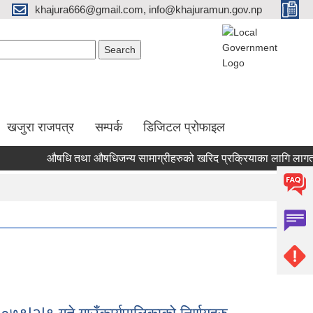
khajura666@gmail.com, info@khajuramun.gov.np
Search form
earch
खजुरा राजपत्र
सम्पर्क
डिजिटल प्रोफाइल
औषधि तथा औषधिजन्य सामाग्रीहरुको खरिद प्रक्रियाका लागि लागत अनुमा