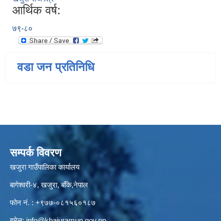
आर्थिक वर्ष:
७९-८०
वडा जन प्रतिनिधि
सम्पर्क विवरण
खजुरा गाउँपालिका कार्यालय
बागेश्वरी-४, खजुरा, बाँके,नेपाल
फोन नं. : +९७७-०८१५६०१८७
इमेल:
info@khajuramun.gov.np