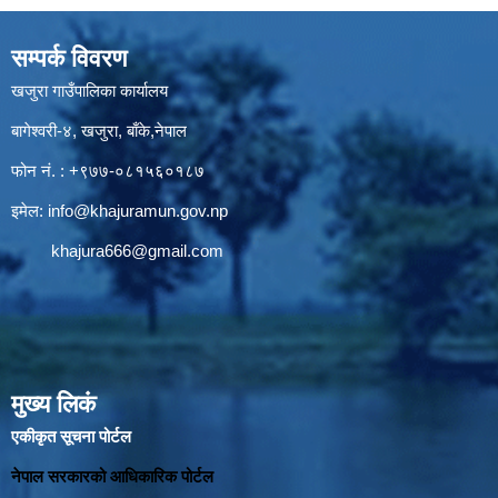
सम्पर्क विवरण
खजुरा गाउँपालिका कार्यालय
बागेश्वरी-४, खजुरा, बाँके,नेपाल
फोन नं. : +९७७-०८१५६०१८७
इमेल:
info@khajuramun.gov.np
khajura666@gmail.com
मुख्य लिकं
एकीकृत सूचना पोर्टल
नेपाल सरकारको आधिकारिक पोर्टल