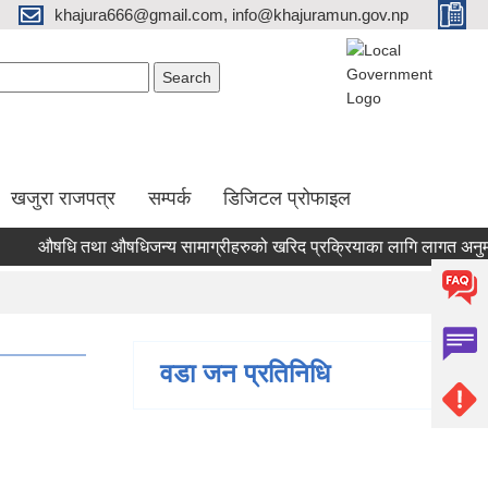
khajura666@gmail.com, info@khajuramun.gov.np
Search form
earch
खजुरा राजपत्र
सम्पर्क
डिजिटल प्रोफाइल
औषधि तथा औषधिजन्य सामाग्रीहरुको खरिद प्रक्रियाका लागि लागत अनुमान कायम
वडा जन प्रतिनिधि