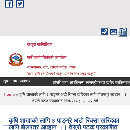
Skip to main content
खजुरा गाउँपालिका
गाउँ कार्यपालिकाको कार्यालय
बागमतीनगर, बाँके, लुम्बिनी प्रदेश , नेपाल
"हामी आफैँ बनाउँ हाम्रो खजुरा,आत्मनिर्भर र समृद्ध खजुरा"
सूचना तथा समाचार
औषधि तथा औषधिजन्य सामाग्रीहरुको खरिद प्रक्रियाका ला
You are here
Home
» कृषि शाखाको लागि ३ पाङ्ग्रे अटो रिक्सा खरिदका लागि बोलपत्र आव्हान ।।
तेस्रो पटक प्रकाशित मितिः२०८३।२।२२ गते
कृषि शाखाको लागि ३ पाङ्ग्रे अटो रिक्सा खरिदका
लागि बोलपत्र आव्हान ।। तेस्रो पटक प्रकाशित