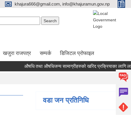
khajura666@gmail.com, info@khajuramun.gov.np
Search form
earch
खजुरा राजपत्र
सम्पर्क
डिजिटल प्रोफाइल
औषधि तथा औषधिजन्य सामाग्रीहरुको खरिद प्रक्रियाका लागि लागत अनु
वडा जन प्रतिनिधि