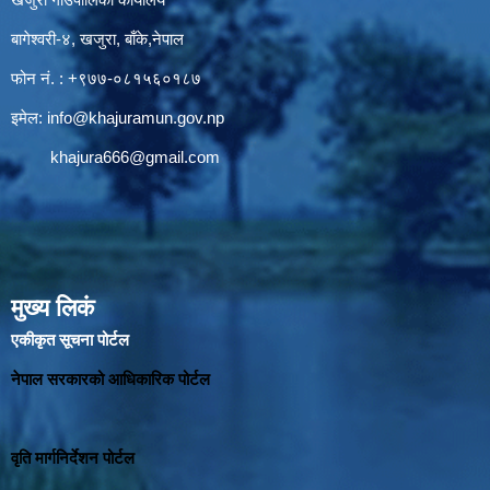
बागेश्वरी-४, खजुरा, बाँके,नेपाल
फोन नं. : +९७७-०८१५६०१८७
इमेल:
info@khajuramun.gov.np
khajura666@gmail.com
मुख्य लिकं
एकीकृत सूचना पोर्टल
नेपाल सरकारको आधिकारिक पोर्टल
वृति मार्गनिर्देशन पोर्टल