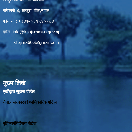
बागेश्वरी-४, खजुरा, बाँके,नेपाल
फोन नं. : +९७७-०८१५६०१८७
इमेल:
info@khajuramun.gov.np
khajura666@gmail.com
मुख्य लिकं
एकीकृत सूचना पोर्टल
नेपाल सरकारको आधिकारिक पोर्टल
वृति मार्गनिर्देशन पोर्टल