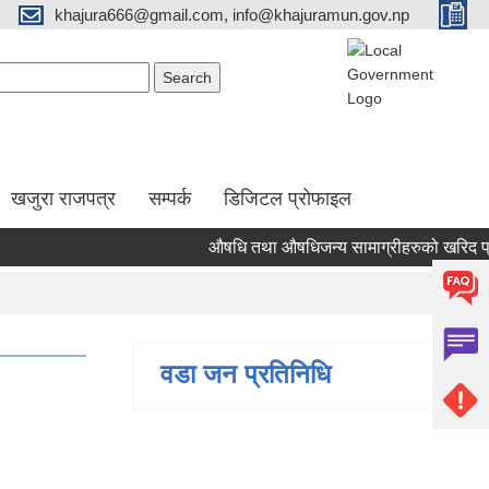
khajura666@gmail.com, info@khajuramun.gov.np
Search form
earch
खजुरा राजपत्र
सम्पर्क
डिजिटल प्रोफाइल
औषधि तथा औषधिजन्य सामाग्रीहरुको खरिद प्रक्रि
वडा जन प्रतिनिधि