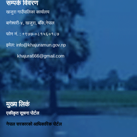
सम्पर्क विवरण
खजुरा गाउँपालिका कार्यालय
बागेश्वरी-४, खजुरा, बाँके,नेपाल
फोन नं. : +९७७-०८१५६०१८७
इमेल:
info@khajuramun.gov.np
khajura666@gmail.com
मुख्य लिकं
एकीकृत सूचना पोर्टल
नेपाल सरकारको आधिकारिक पोर्टल