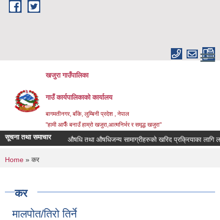
Skip to main content
खजुरा गाउँपालिका
गाउँ कार्यपालिकाको कार्यालय
बागमतीनगर, बाँके, लुम्बिनी प्रदेश , नेपाल
"हामी आफैँ बनाउँ हाम्रो खजुरा,आत्मनिर्भर र समृद्ध खजुरा"
सूचना तथा समाचार
औषधि तथा औषधिजन्य सामाग्रीहरुको खरिद प्रक्रियाका लागि लागत
You are here
Home
» कर
कर
मालपोत/तिरो तिर्ने