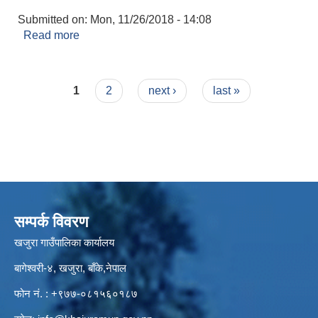
Submitted on:
Mon, 11/26/2018 - 14:08
Read more
about मालपोत/तिरो तिर्ने
Pages
1
2
next ›
last »
सम्पर्क विवरण
खजुरा गाउँपालिका कार्यालय
बागेश्वरी-४, खजुरा, बाँके,नेपाल
फोन नं. : +९७७-०८१५६०१८७