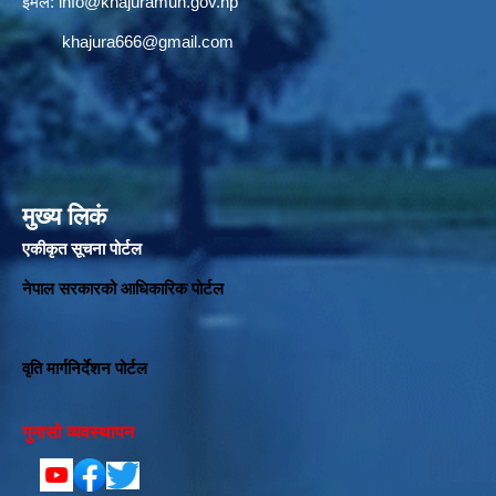
इमेल:
info@khajuramun.gov.np
khajura666@gmail.com
मुख्य लिकं
एकीकृत सूचना पोर्टल
नेपाल सरकारको आधिकारिक पोर्टल
वृति मार्गनिर्देशन पोर्टल
गुनासो व्यवस्थापन