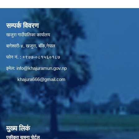
सम्पर्क विवरण
खजुरा गाउँपालिका कार्यालय
बागेश्वरी-४, खजुरा, बाँके,नेपाल
फोन नं. : +९७७-०८१५६०१८७
इमेल:
info@khajuramun.gov.np
khajura666@gmail.com
मुख्य लिकं
एकीकृत सूचना पोर्टल