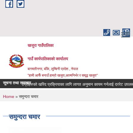
Skip to main content
खजुरा गाउँपालिका
गाउँ कार्यपालिकाको कार्यालय
बागमतीनगर, बाँके, लुम्बिनी प्रदेश , नेपाल
"हामी आफैँ बनाउँ हाम्रो खजुरा,आत्मनिर्भर र समृद्ध खजुरा"
सूचना तथा समाचार
धिजन्य सामाग्रीहरुको खरिद प्रक्रियाका लागि लागत अनुमान कायम गर्नलाई दररेट उपलब्ध ग
You are here
Home
» समुन्दरा चमार
समुन्दरा चमार