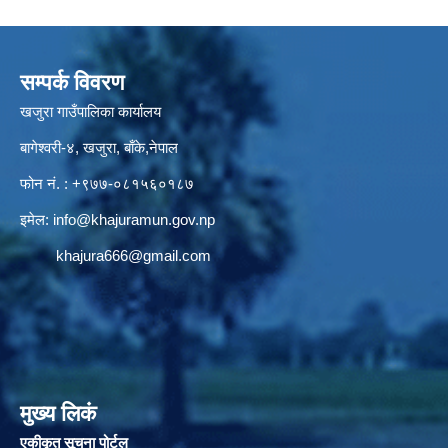
सम्पर्क विवरण
खजुरा गाउँपालिका कार्यालय
बागेश्वरी-४, खजुरा, बाँके,नेपाल
फोन नं. : +९७७-०८१५६०१८७
इमेल:
info@khajuramun.gov.np
khajura666@gmail.com
मुख्य लिकं
एकीकृत सूचना पोर्टल