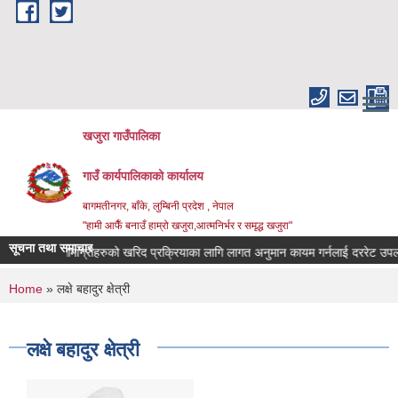
Skip to main content
खजुरा गाउँपालिका
गाउँ कार्यपालिकाको कार्यालय
बागमतीनगर, बाँके, लुम्बिनी प्रदेश , नेपाल
"हामी आफैँ बनाउँ हाम्रो खजुरा,आत्मनिर्भर र समृद्ध खजुरा"
सूचना तथा समाचार
षधिजन्य सामाग्रीहरुको खरिद प्रक्रियाका लागि लागत अनुमान कायम गर्नलाई दररेट उपलब्ध 
You are here
Home
» लक्षे बहादुर क्षेत्री
लक्षे बहादुर क्षेत्री