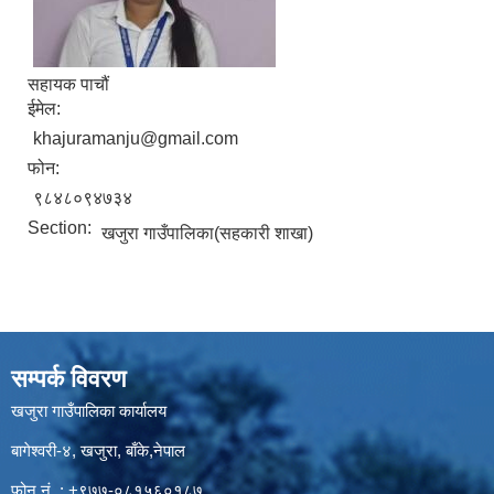
सहायक पाचौं
ईमेल:
khajuramanju@gmail.com
फोन:
९८४८०९४७३४
Section:
खजुरा गाउँपालिका(सहकारी शाखा)
सम्पर्क विवरण
खजुरा गाउँपालिका कार्यालय
बागेश्वरी-४, खजुरा, बाँके,नेपाल
फोन नं. : +९७७-०८१५६०१८७