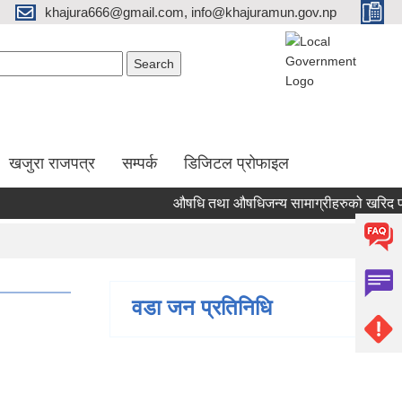
khajura666@gmail.com, info@khajuramun.gov.np
Search form
earch
खजुरा राजपत्र
सम्पर्क
डिजिटल प्रोफाइल
औषधि तथा औषधिजन्य सामाग्रीहरुको खरिद प्रक्रि
वडा जन प्रतिनिधि