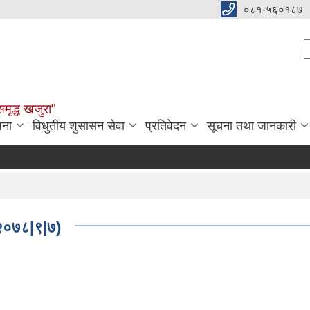
०८१-५६०१८७
S
समृद्ध खजुरा"
जना
विधुतीय शुसासन सेवा
प्रतिवेदन
सूचना तथा जानकारी
औषध
ः२०७८|९|७)