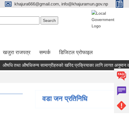
khajura666@gmail.com, info@khajuramun.gov.np
Search form
earch
खजुरा राजपत्र
सम्पर्क
डिजिटल प्रोफाइल
ि तथा औषधिजन्य सामाग्रीहरुको खरिद प्रक्रियाका लागि लागत अनुमान कायम गर्
वडा जन प्रतिनिधि