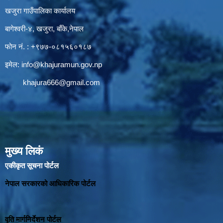
खजुरा गाउँपालिका कार्यालय
बागेश्वरी-४, खजुरा, बाँके,नेपाल
फोन नं. : +९७७-०८१५६०१८७
इमेल:
info@khajuramun.gov.np
khajura666@gmail.com
मुख्य लिकं
एकीकृत सूचना पोर्टल
नेपाल सरकारको आधिकारिक पोर्टल
वृति मार्गनिर्देशन पोर्टल