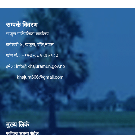
सम्पर्क विवरण
खजुरा गाउँपालिका कार्यालय
बागेश्वरी-४, खजुरा, बाँके,नेपाल
फोन नं. : +९७७-०८१५६०१८७
इमेल:
info@khajuramun.gov.np
khajura666@gmail.com
मुख्य लिकं
एकीकृत सूचना पोर्टल