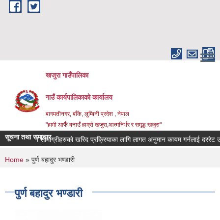
Skip to main content
खजुरा गाउँपालिका
गाउँ कार्यपालिकाको कार्यालय
बागमतीनगर, बाँके, लुम्बिनी प्रदेश , नेपाल
"हामी आफैँ बनाउँ हाम्रो खजुरा,आत्मनिर्भर र समृद्ध खजुरा"
सूचना तथा समाचार
 औषधिजन्य सामाग्रीहरुको खरिद प्रक्रियाका लागि लागत अनुमान कायम गर्नलाई दररेट उपलब
You are here
Home
» पुर्ण बहादुर भण्डारी
पुर्ण बहादुर भण्डारी