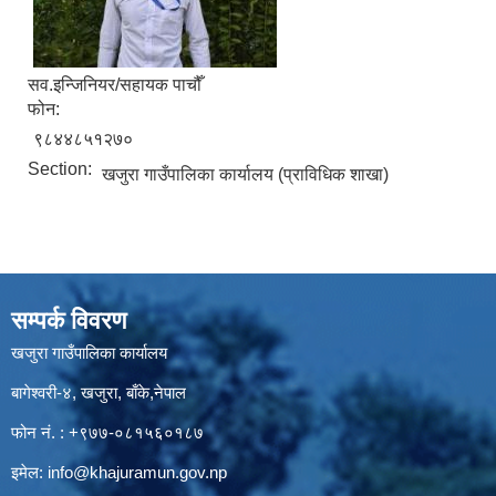
सव.इन्जिनियर/सहायक पाचौँ
फोन:
९८४४८५१२७०
Section:
खजुरा गाउँपालिका कार्यालय (प्राविधिक शाखा)
सम्पर्क विवरण
खजुरा गाउँपालिका कार्यालय
बागेश्वरी-४, खजुरा, बाँके,नेपाल
फोन नं. : +९७७-०८१५६०१८७
इमेल:
info@khajuramun.gov.np