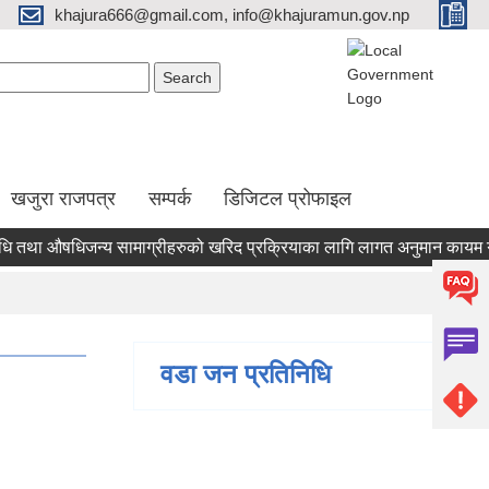
khajura666@gmail.com, info@khajuramun.gov.np
Search form
earch
खजुरा राजपत्र
सम्पर्क
डिजिटल प्रोफाइल
ा औषधिजन्य सामाग्रीहरुको खरिद प्रक्रियाका लागि लागत अनुमान कायम गर्नलाई
वडा जन प्रतिनिधि