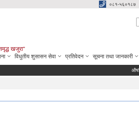
०८१-५६०१८७
S
समृद्ध खजुरा"
जना
विधुतीय शुसासन सेवा
प्रतिवेदन
सूचना तथा जानकारी
औषधि तथ