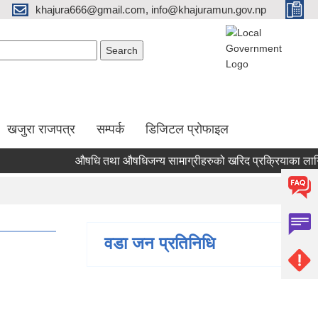
khajura666@gmail.com, info@khajuramun.gov.np
Search form
earch
खजुरा राजपत्र
सम्पर्क
डिजिटल प्रोफाइल
औषधि तथा औषधिजन्य सामाग्रीहरुको खरिद प्रक्रियाका लागि लागत 
वडा जन प्रतिनिधि