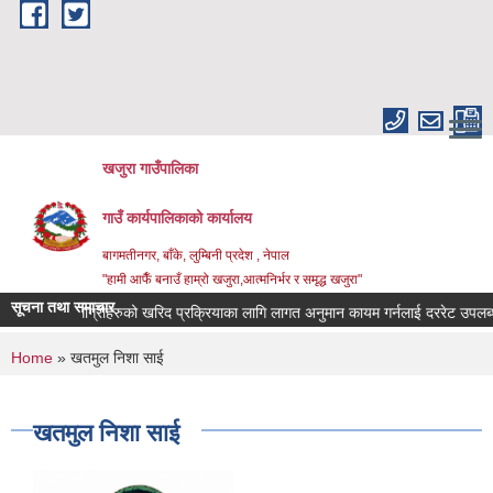
Skip to main content
खजुरा गाउँपालिका
गाउँ कार्यपालिकाको कार्यालय
बागमतीनगर, बाँके, लुम्बिनी प्रदेश , नेपाल
"हामी आफैँ बनाउँ हाम्रो खजुरा,आत्मनिर्भर र समृद्ध खजुरा"
सूचना तथा समाचार
िजन्य सामाग्रीहरुको खरिद प्रक्रियाका लागि लागत अनुमान कायम गर्नलाई दररेट उपलब्ध ग
You are here
Home
» खतमुल निशा साई
खतमुल निशा साई