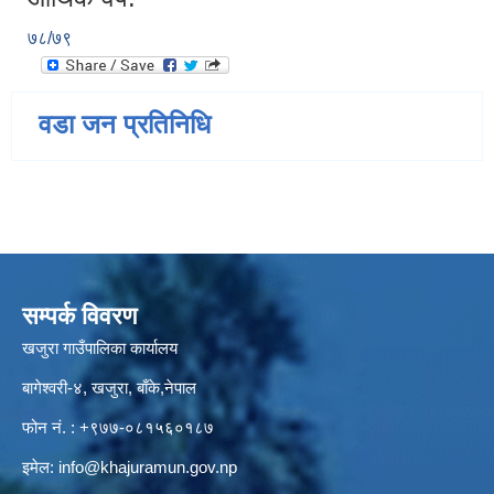
७८/७९
वडा जन प्रतिनिधि
सम्पर्क विवरण
खजुरा गाउँपालिका कार्यालय
बागेश्वरी-४, खजुरा, बाँके,नेपाल
फोन नं. : +९७७-०८१५६०१८७
इमेल:
info@khajuramun.gov.np