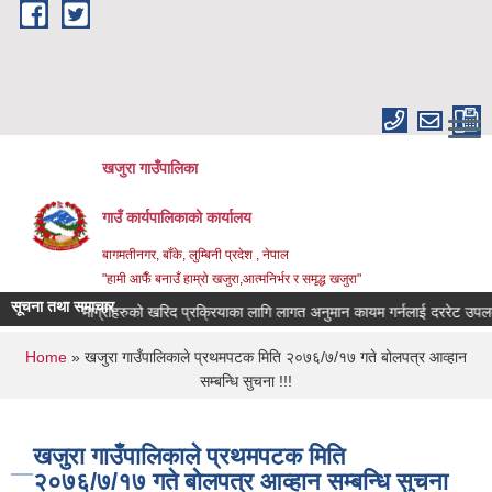
Skip to main content
खजुरा गाउँपालिका
गाउँ कार्यपालिकाको कार्यालय
बागमतीनगर, बाँके, लुम्बिनी प्रदेश , नेपाल
"हामी आफैँ बनाउँ हाम्रो खजुरा,आत्मनिर्भर र समृद्ध खजुरा"
सूचना तथा समाचार
धिजन्य सामाग्रीहरुको खरिद प्रक्रियाका लागि लागत अनुमान कायम गर्नलाई दररेट उपलब्ध 
You are here
Home
» खजुरा गाउँपालिकाले प्रथमपटक मिति २०७६/७/१७ गते बोलपत्र आव्हान
सम्बन्धि सुचना !!!
खजुरा गाउँपालिकाले प्रथमपटक मिति
२०७६/७/१७ गते बोलपत्र आव्हान सम्बन्धि सुचना