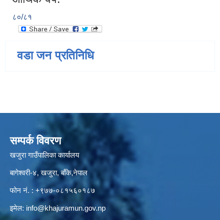
८०/८१
वडा जन प्रतिनिधि
सम्पर्क विवरण
खजुरा गाउँपालिका कार्यालय
बागेश्वरी-४, खजुरा, बाँके,नेपाल
फोन नं. : +९७७-०८१५६०१८७
इमेल:
info@khajuramun.gov.np