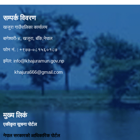
सम्पर्क विवरण
खजुरा गाउँपालिका कार्यालय
बागेश्वरी-४, खजुरा, बाँके,नेपाल
फोन नं. : +९७७-०८१५६०१८७
इमेल:
info@khajuramun.gov.np
khajura666@gmail.com
मुख्य लिकं
एकीकृत सूचना पोर्टल
नेपाल सरकारको आधिकारिक पोर्टल