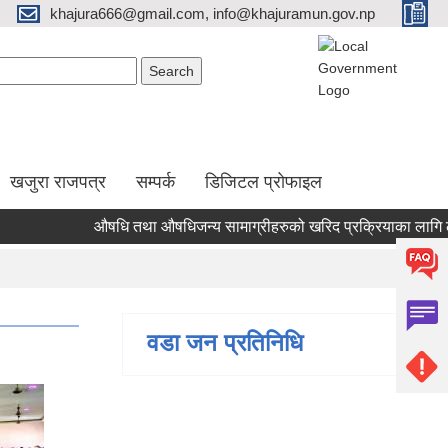
khajura666@gmail.com, info@khajuramun.gov.np
Search form
earch
खजुरा राजपत्र
सम्पर्क
डिजिटल प्रोफाइल
औषधि तथा औषधिजन्य सामाग्रीहरुको खरिद प्रक्रियाका लागि लागत अन
वडा जन प्रतिनिधि