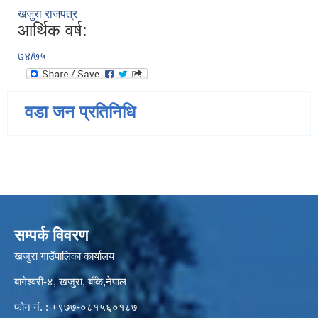
खजुरा राजपत्र
आर्थिक वर्ष:
७४/७५
वडा जन प्रतिनिधि
सम्पर्क विवरण
खजुरा गाउँपालिका कार्यालय
बागेश्वरी-४, खजुरा, बाँके,नेपाल
फोन नं. : +९७७-०८१५६०१८७