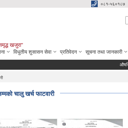
०८१-५६०१८७
S
समृद्ध खजुरा"
जना
विधुतीय शुसासन सेवा
प्रतिवेदन
सूचना तथा जानकारी
औषधि तथा 
री
मको चालु खर्च फाटवारी