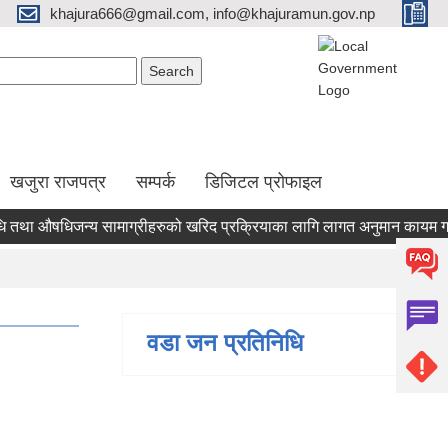
khajura666@gmail.com, info@khajuramun.gov.np
Search form
earch
खजुरा राजपत्र
सम्पर्क
डिजिटल प्रोफाइल
औषधिजन्य सामाग्रीहरुको खरिद प्रक्रियाका लागि लागत अनुमान कायम गर्नलाई द
वडा जन प्रतिनिधि