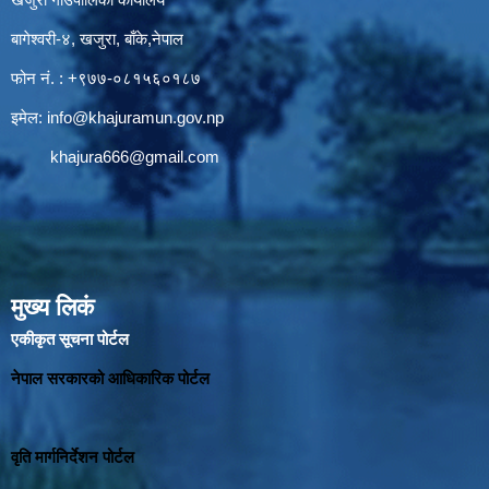
बागेश्वरी-४, खजुरा, बाँके,नेपाल
फोन नं. : +९७७-०८१५६०१८७
इमेल:
info@khajuramun.gov.np
khajura666@gmail.com
मुख्य लिकं
एकीकृत सूचना पोर्टल
नेपाल सरकारको आधिकारिक पोर्टल
वृति मार्गनिर्देशन पोर्टल