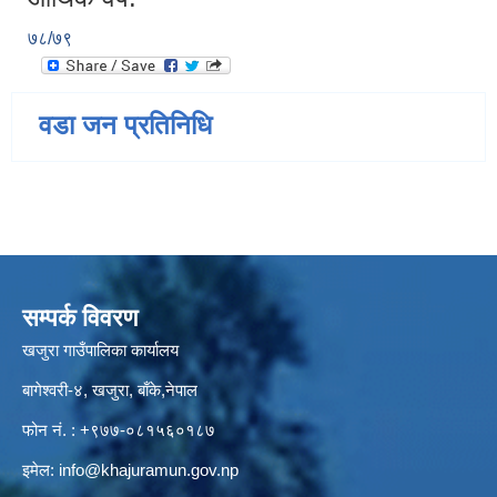
७८/७९
वडा जन प्रतिनिधि
सम्पर्क विवरण
खजुरा गाउँपालिका कार्यालय
बागेश्वरी-४, खजुरा, बाँके,नेपाल
फोन नं. : +९७७-०८१५६०१८७
इमेल:
info@khajuramun.gov.np