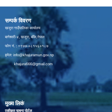
सम्पर्क विवरण
खजुरा गाउँपालिका कार्यालय
बागेश्वरी-४, खजुरा, बाँके,नेपाल
फोन नं. : +९७७-०८१५६०१८७
इमेल:
info@khajuramun.gov.np
khajura666@gmail.com
मुख्य लिकं
एकीकृत सूचना पोर्टल