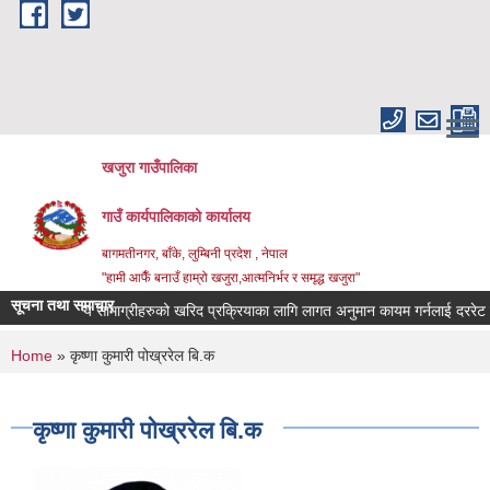
Skip to main content
खजुरा गाउँपालिका
गाउँ कार्यपालिकाको कार्यालय
बागमतीनगर, बाँके, लुम्बिनी प्रदेश , नेपाल
"हामी आफैँ बनाउँ हाम्रो खजुरा,आत्मनिर्भर र समृद्ध खजुरा"
सूचना तथा समाचार
ा औषधिजन्य सामाग्रीहरुको खरिद प्रक्रियाका लागि लागत अनुमान कायम गर्नलाई दररेट उपल
You are here
Home
» कृष्णा कुमारी पोख्ररेल बि.क
कृष्णा कुमारी पोख्ररेल बि.क