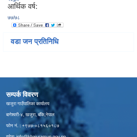
आर्थिक वर्ष:
७७/७८
वडा जन प्रतिनिधि
सम्पर्क विवरण
खजुरा गाउँपालिका कार्यालय
बागेश्वरी-४, खजुरा, बाँके,नेपाल
फोन नं. : +९७७-०८१५६०१८७
इमेल:
info@khajuramun.gov.np