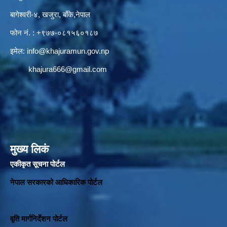
बागेश्वरी-४, खजुरा, बाँके,नेपाल
फोन नं. : +९७७-०८१५६०१८७
इमेल:
info@khajuramun.gov.np
khajura666@gmail.com
मुख्य लिकं
एकीकृत सूचना पोर्टल
नेपाल सरकारको आधिकारिक पोर्टल
वृति मार्गनिर्देशन पोर्टल