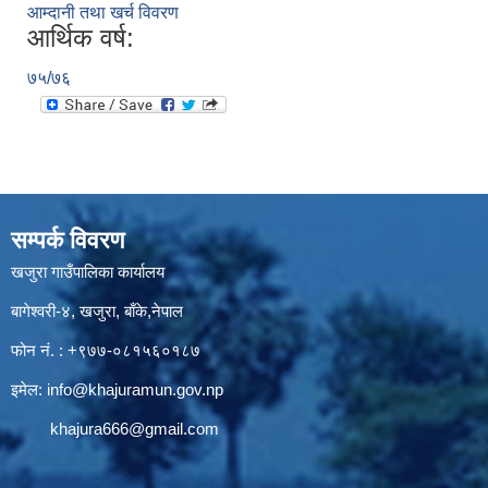
आम्दानी तथा खर्च विवरण
आर्थिक वर्ष:
७५/७६
सम्पर्क विवरण
खजुरा गाउँपालिका कार्यालय
बागेश्वरी-४, खजुरा, बाँके,नेपाल
फोन नं. : +९७७-०८१५६०१८७
इमेल:
info@khajuramun.gov.np
khajura666@gmail.com