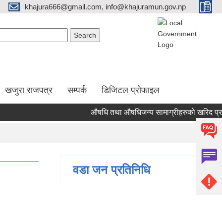
khajura666@gmail.com, info@khajuramun.gov.np
Search form
earch
खजुरा राजपत्र
सम्पर्क
डिजिटल प्रोफाइल
औषधि तथा औषधिजन्य सामाग्रीहरुको खरिद प्रक्रिया
वडा जन प्रतिनिधि