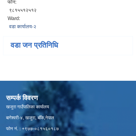
फोन:
९८१५५१२५१२
Ward:
वडा कार्यालय-२
वडा जन प्रतिनिधि
सम्पर्क विवरण
खजुरा गाउँपालिका कार्यालय
बागेश्वरी-४, खजुरा, बाँके,नेपाल
फोन नं. : +९७७-०८१५६०१८७