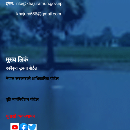
इमेल:
info@khajuramun.gov.np
khajura666@gmail.com
मुख्य लिकं
एकीकृत सूचना पोर्टल
नेपाल सरकारको आधिकारिक पोर्टल
वृति मार्गनिर्देशन पोर्टल
गुनासो व्यवस्थापन