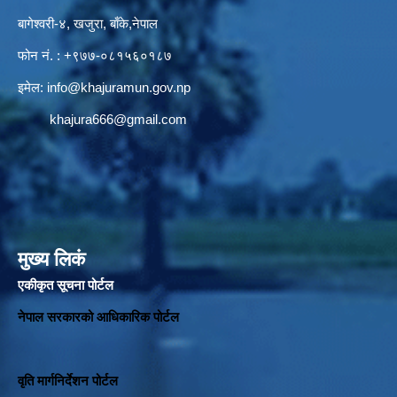
बागेश्वरी-४, खजुरा, बाँके,नेपाल
फोन नं. : +९७७-०८१५६०१८७
इमेल:
info@khajuramun.gov.np
khajura666@gmail.com
मुख्य लिकं
एकीकृत सूचना पोर्टल
नेपाल सरकारको आधिकारिक पोर्टल
वृति मार्गनिर्देशन पोर्टल