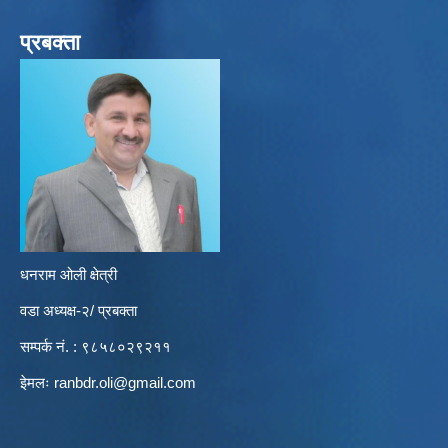
प्रबक्ता
धनराम ओली क्षेत्री
वडा अध्यक्ष-२/ प्रबक्ता
सम्पर्क नं. : ९८५८०२९२११
इेमलः
ranbdr.oli@gmail.com