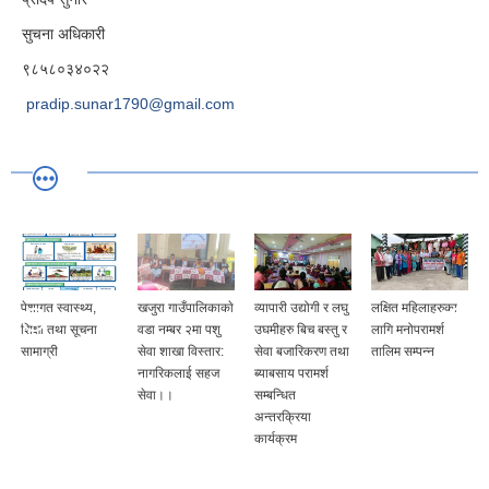
सुचना अधिकारी
९८५८०३४०२२
pradip.sunar1790@gmail.com
पेशागत स्वास्थ्य,
खजुरा गाउँपालिकाकाे
व्यापारी उद्योगी र लघु
लक्षित महिलाहरुका
शिक्षा तथा सूचना
वडा नम्बर २मा पशु
उघमीहरु बिच बस्तु र
लागि मनोपरामर्श
सामाग्री
सेवा शाखा विस्तार:
सेवा बजारिकरण तथा
तालिम सम्पन्न
नागरिकलाई सहज
ब्याबसाय परामर्श
सेवा।।
सम्बन्धित
अन्तरक्रिया
कार्यक्रम